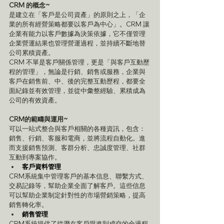
CRM 的概念~
是建立在「客戶是公司資產」的原則之上，「企
業的所有經營策略都要以客戶為中心」。CRM 讓
企業有能力以客戶數據為決策依據，它不僅管理
企業營運結果也管理營運過程，並持續不斷地替
公司累積資產。
CRM 不單是客戶關係管理，更是「與客戶互動歷
程的管理」，無論是行銷、銷售或服務，企業與
客戶在銷售前、中、後的完整互動歷程，都要全
面紀錄並有效管理，並從中彙整經驗、累積成為
公司的有效資產。
CRM的範疇與運用~
可以一站式整合與客戶相關的各種資訊，包含：
銷售、行銷、客服和電商，並將流程自動化。進
而支援銷售預測、客群分析、忠誠度管理、社群
互動到專案協作。
客戶資料管理
CRM系統集中管理客戶的基本信息、聯繫方式、
交易記錄等，幫助企業全面了解客戶。這些信息
可以幫助企業制定針對性的市場營銷策略，提高
銷售轉化率。
銷售管理
CRM系統提供了從潛在客戶跟進到成交的全過程