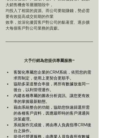
大銷售機會等層層階段中，
均投入了相當的資源。而公司要能賺錢，勢必需
要有效提高成交前期的作業
效率，並深化優質客戶對公司的黏著度、逐步擴
大每個客戶對公司業務的貢獻。
大予行銷為您提供專屬服務~
客製化專屬您企業的CRM系統，依照您的需
求而制定，使用上更契合更順手。
協助多渠道整合串接，將所有數據放進同一
後台，以利管理運作。
內建各種專屬的圖表分析資訊、讓您更有效
率的掌握最新動態。
藉由系統整合的功能，協助您快速篩選所需
的各種客戶資料，因應最即時的客戶溝通與
決策處理。
系統製作完成後，將由專人負責指導CRM後
台之操作。
提供代營運服務，由專業人員負責所有數據