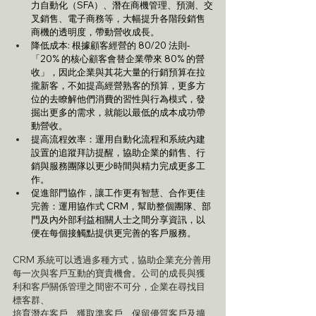
力自動化（SFA）、潛在商機管理、預測、交
叉銷售、電子商務等，大幅提升各階段銷售
商機的透明度，帶動營收成長。
降低成本: 根據顧客經營的 80/20 法則-
「20% 的核心顧客會替企業帶來 80% 的營
收」，因此企業與其花大量的行銷預算在拉
攏新客，不如提高經營熟客的預算，更多方
位的去瞭解他們消費的習性與行為模式，發
掘出更多的需求，就能以最低的成本成功帶
動營收。
提高流程效率：運用自動化流程和系統內建
設置的追蹤拜訪提醒，協助企業的銷售、行
銷與服務團隊以更少時間與精力完成更多工
作。
促進部門協作，讓工作更有智慧、合作更佳
完善：運用協作式 CRM，幫助整個團隊、部
門及內外部利益相關人士之間分享資訊，以
便在每個接觸點提供更完善的客戶服務。
CRM 系統可以透過多種方式，協助企業充分善用
每一次與客戶互動的寶貴機會。公司的成長與獲
利和客戶關係管理之間密不可分，企業在尋找目
標客群、
培育潛在客戶、獲取準客戶、保留優質客戶及擴