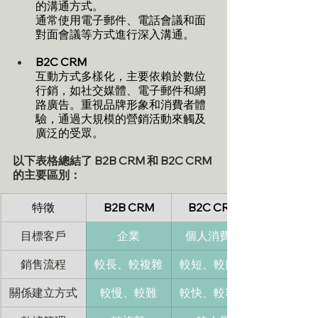
的溝通方式。
通常使用電子郵件、電話會議和面
對面會議等方式進行深入溝通。
B2C CRM
互動方式多樣化，主要依賴於數位
行銷，如社交媒體、電子郵件和網
路廣告。重視品牌形象和消費者體
驗，通過大規模的營銷活動來觸及
廣泛的受眾。
以下表格總結了 B2B CRM 和 B2C CRM 
的主要區別：
特徵
B2B CRM
B2C CRM
目標客戶
企業
個人消費者
銷售流程
較長、較複雜
較短、較簡單
關係建立方式
較慢、較難
較快、較容易